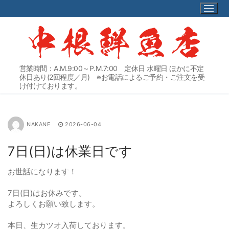
コ
ン
テ
ン
ツ
へ
営業時間：A.M.9:00～P.M.7:00 定休日 水曜日 ほかに不定
ス
休日あり(2回程度／月) ※お電話によるご予約・ご注文を受
キ
け付けております。
ッ
プ
NAKANE
2026-06-04
7日(日)は休業日です
お世話になります！
7日(日)はお休みです。
よろしくお願い致します。
本日、生カツオ入荷しております。