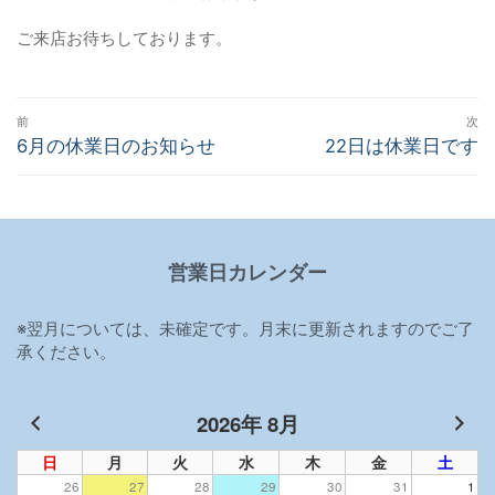
ご来店お待ちしております。
投
前
次
稿
前
6月の休業日のお知らせ
次
22日は休業日です
の
の
ナ
投
投
ビ
稿:
稿:
ゲ
営業日カレンダー
ー
シ
※翌月については、未確定です。月末に更新されますのでご了
ョ
承ください。
ン
2026年 8月
日
月
火
水
木
金
土
26
27
28
29
30
31
1