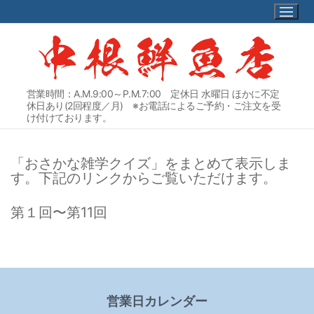
コ
ン
テ
ン
ツ
へ
営業時間：A.M.9:00～P.M.7:00 定休日 水曜日 ほかに不定
ス
休日あり(2回程度／月) ※お電話によるご予約・ご注文を受
キ
け付けております。
ッ
プ
「おさかな雑学クイズ」をまとめて表示しま
す。下記のリンクからご覧いただけます。
第１回〜第11回
営業日カレンダー