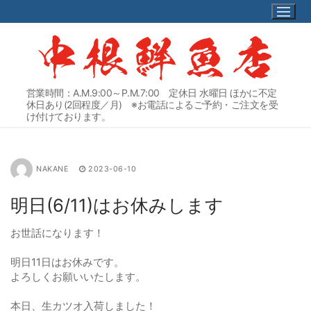
コ
ン
テ
ン
ツ
へ
営業時間：A.M.9:00～P.M.7:00 定休日 水曜日 ほかに不定
ス
休日あり(2回程度／月) ※お電話によるご予約・ご注文を受
キ
け付けております。
ッ
プ
NAKANE
2023-06-10
明日(6/11)はお休みします
お世話になります！
明日11日はお休みです。
よろしくお願いいたします。
本日、生カツオ入荷しました！