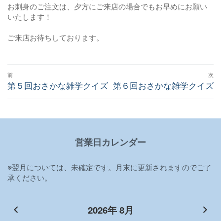
お刺身のご注文は、夕方にご来店の場合でもお早めにお願い
いたします！
ご来店お待ちしております。
投
前
次
稿
前
第５回おさかな雑学クイズ
次
第６回おさかな雑学クイズ
の
の
ナ
投
投
ビ
稿:
稿:
ゲ
営業日カレンダー
ー
シ
※翌月については、未確定です。月末に更新されますのでご了
ョ
承ください。
ン
2026年 8月