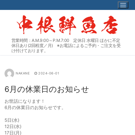
コ
ン
テ
ン
ツ
へ
営業時間：A.M.9:00～P.M.7:00 定休日 水曜日 ほかに不定
ス
休日あり(2回程度／月) ※お電話によるご予約・ご注文を受
キ
け付けております。
ッ
プ
NAKANE
2024-06-01
6月の休業日のお知らせ
お世話になります！
6月の休業日のお知らせです。
5日(水)
12日(水)
17日(月)