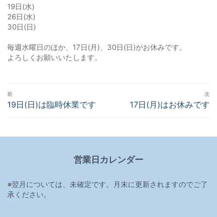
19日(水)
26日(水)
30日(日)
毎週水曜日のほか、17日(月)、30日(日)がお休みです。
よろしくお願いいたします。
投
前
次
稿
前
19日(日)は臨時休業です
次
17日(月)はお休みです
の
の
ナ
投
投
ビ
稿:
稿:
ゲ
営業日カレンダー
ー
シ
※翌月については、未確定です。月末に更新されますのでご了
ョ
承ください。
ン