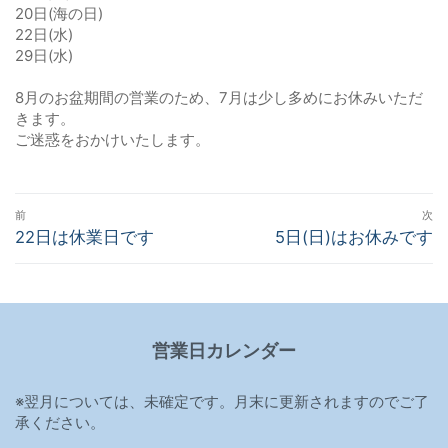
20日(海の日)
22日(水)
29日(水)
8月のお盆期間の営業のため、7月は少し多めにお休みいただ
きます。
ご迷惑をおかけいたします。
投
前
次
稿
前
22日は休業日です
次
5日(日)はお休みです
の
の
ナ
投
投
ビ
稿:
稿:
ゲ
営業日カレンダー
ー
シ
※翌月については、未確定です。月末に更新されますのでご了
ョ
承ください。