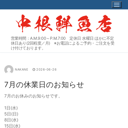
コ
ン
テ
ン
ツ
へ
営業時間：A.M.9:00～P.M.7:00 定休日 水曜日 ほかに不定
ス
休日あり(2回程度／月) ※お電話によるご予約・ご注文を受
キ
け付けております。
ッ
プ
NAKANE
2026-06-26
7月の休業日のお知らせ
7月のお休みのお知らせです。
1日(水)
5日(日)
8日(水)
15日(水)