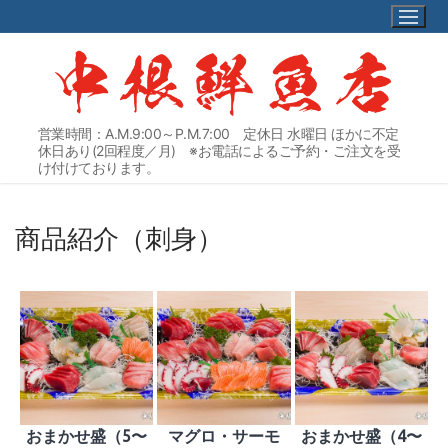
コ
ン
テ
ン
ツ
へ
営業時間：A.M.9:00～P.M.7:00 定休日 水曜日 ほかに不定
ス
休日あり(2回程度／月) ※お電話によるご予約・ご注文を受
キ
け付けております。
ッ
プ
商品紹介（刺身）
おまかせ盛（5〜
マグロ・サーモ
おまかせ盛（4〜