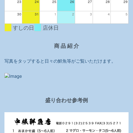
23
24
25
26
27
28
29
30
31
1
2
3
4
5
すしの日
店休日
商 品 紹 介
写真をタップすると日々の鮮魚等がご覧いただけます。
盛り合わせ参考例