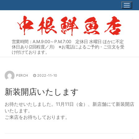
コ
ン
テ
ン
ツ
へ
営業時間：A.M.9:00～P.M.7:00 定休日 水曜日 ほかに不定
ス
休日あり(2回程度／月) ※お電話によるご予約・ご注文を受
キ
け付けております。
ッ
プ
PERCH
2022-11-10
新装開店いたします
お待たせいたしました。11月11日（金）、新店舗にて新装開店
いたします。
ご来店をお待ちしております。
投