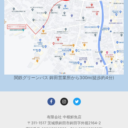
関鉄グリーンバス 鉾田営業所から300m(徒歩約4分)
有限会社 中根鮮魚店
〒311-1517 茨城県鉾田市鉾田字外堀2164-2