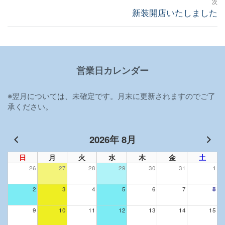
次
稿
次
新装開店いたしました
の
ナ
投
ビ
稿:
ゲ
営業日カレンダー
ー
シ
※翌月については、未確定です。月末に更新されますのでご了
ョ
承ください。
ン
2026年 8月
日
月
火
水
木
金
土
26
27
28
29
30
31
1
2
3
4
5
6
7
8
9
10
11
12
13
14
15