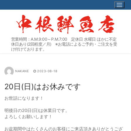
コ
ン
テ
ン
ツ
へ
営業時間：A.M.9:00～P.M.7:00 定休日 水曜日 ほかに不定
ス
休日あり(2回程度／月) ※お電話によるご予約・ご注文を受
キ
け付けております。
ッ
プ
NAKANE
2023-08-18
20日(日)はお休みです
お世話になります！
明後日の20日(日)は休業日です。
よろしくお願いします！
お盆期間中はたくさんのお客様にご来店頂きありがとうござ