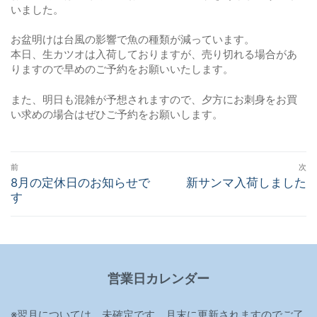
いました。
お盆明けは台風の影響で魚の種類が減っています。
本日、生カツオは入荷しておりますが、売り切れる場合があ
りますので早めのご予約をお願いいたします。
また、明日も混雑が予想されますので、夕方にお刺身をお買
い求めの場合はぜひご予約をお願いします。
投
前
次
稿
前
8月の定休日のお知らせで
次
新サンマ入荷しました
の
す
の
ナ
投
投
ビ
稿:
稿:
ゲ
ー
営業日カレンダー
シ
ョ
※翌月については、未確定です。月末に更新されますのでご了