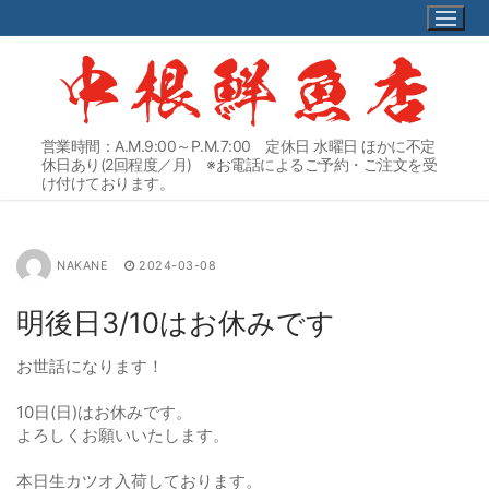
コ
ン
テ
ン
ツ
へ
営業時間：A.M.9:00～P.M.7:00 定休日 水曜日 ほかに不定
ス
休日あり(2回程度／月) ※お電話によるご予約・ご注文を受
キ
け付けております。
ッ
プ
NAKANE
2024-03-08
明後日3/10はお休みです
お世話になります！
10日(日)はお休みです。
よろしくお願いいたします。
本日生カツオ入荷しております。