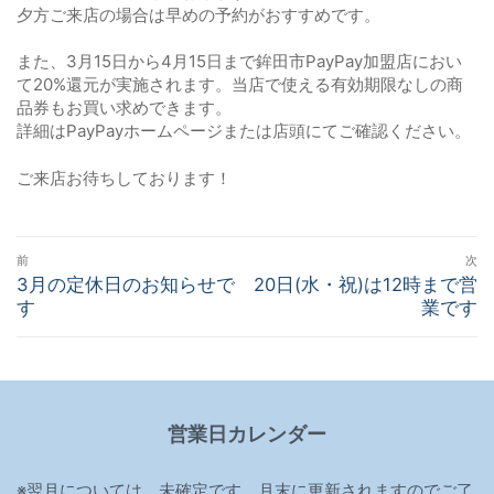
夕方ご来店の場合は早めの予約がおすすめです。
また、3月15日から4月15日まで鉾田市PayPay加盟店におい
て20%還元が実施されます。当店で使える有効期限なしの商
品券もお買い求めできます。
詳細はPayPayホームページまたは店頭にてご確認ください。
ご来店お待ちしております！
投
前
次
稿
前
3月の定休日のお知らせで
次
20日(水・祝)は12時まで営
の
す
の
業です
ナ
投
投
ビ
稿:
稿:
ゲ
ー
営業日カレンダー
シ
ョ
※翌月については、未確定です。月末に更新されますのでご了