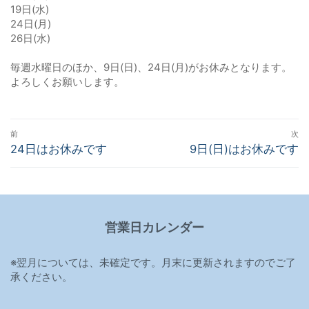
19日(水)
24日(月)
26日(水)
毎週水曜日のほか、9日(日)、24日(月)がお休みとなります。
よろしくお願いします。
投
前
次
稿
前
24日はお休みです
次
9日(日)はお休みです
の
の
ナ
投
投
ビ
稿:
稿:
ゲ
営業日カレンダー
ー
シ
※翌月については、未確定です。月末に更新されますのでご了
ョ
承ください。
ン