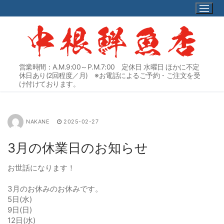
コ
ン
テ
ン
ツ
へ
営業時間：A.M.9:00～P.M.7:00 定休日 水曜日 ほかに不定
ス
休日あり(2回程度／月) ※お電話によるご予約・ご注文を受
キ
け付けております。
ッ
プ
NAKANE
2025-02-27
3月の休業日のお知らせ
お世話になります！
3月のお休みのお休みです。
5日(水)
9日(日)
12日(水)