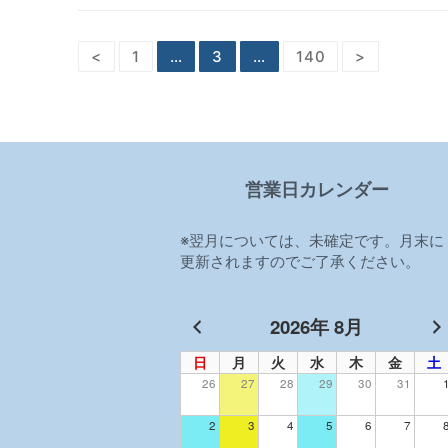
投
<
1
…
3
…
140
>
稿
ナ
ビ
営業日カレンダー
ゲ
ー
※翌月については、未確定です。月末に
更新されますのでご了承ください。
シ
ョ
2026年 8月
ン
日
月
火
水
木
金
土
26
27
28
29
30
31
2
3
4
5
6
7