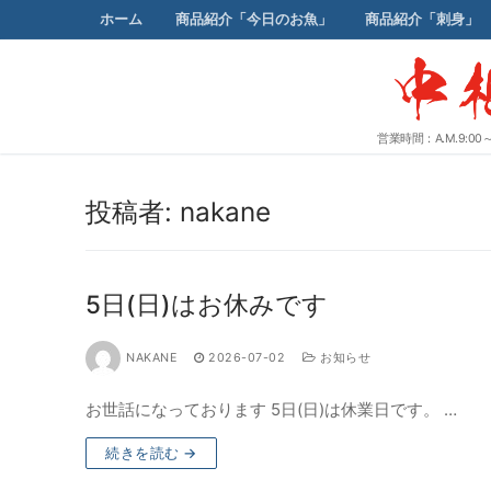
コ
ホーム
商品紹介「今日のお魚」
商品紹介「刺身」
ン
テ
ン
ツ
へ
営業時間：A.M.9:
ス
キ
ッ
投稿者:
nakane
プ
5日(日)はお休みです
NAKANE
2026-07-02
お知らせ
お世話になっております 5日(日)は休業日です。 …
続きを読む →