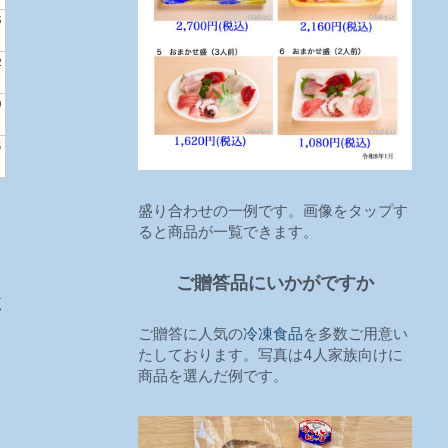
5
2
9
5
盛り合わせの一例です。画像をタップす
ると商品が一覧できます。
ご贈答品にいかがですか
覧
ご贈答に人気の
冷凍食品
を多数ご用意い
たしております。写真は4人家族向けに
商品を選んだ例です。